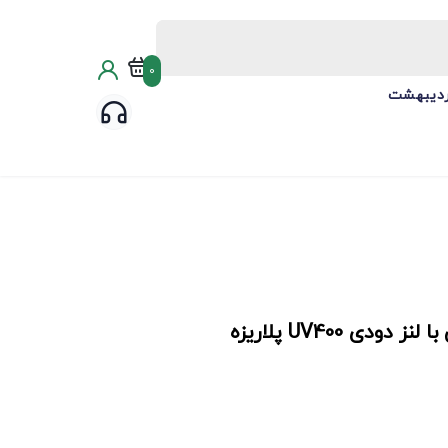
0
ردیبهشت
 UV400 پلاریزه