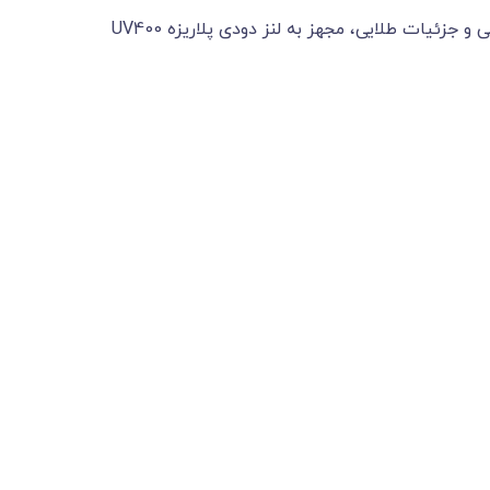
عینک آفتابی با طراحی مستطیلی، فریم مشکی و جزئیات طلایی، مجهز به لنز دودی پلاریزه UV400