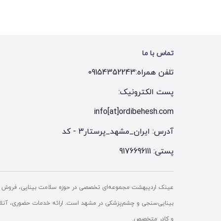
تماس با ما
تلفن همراه:
09154352243
پست الکترونیک:
info[at]ordibehesh.com
آدرس: ایران_مشهد_پرستار3 - کد
پستی: 9176696111
عینک اردیبهشت مجموعه‌ای تخصصی در حوزه سلامت بینایی، فروش ع
بینایی‌سنجی و چشم‌پزشکی در مشهد است. ارائه خدمات حضوری، آنلاین 
و کادر متخصص.