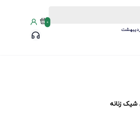
0
ردیبهشت