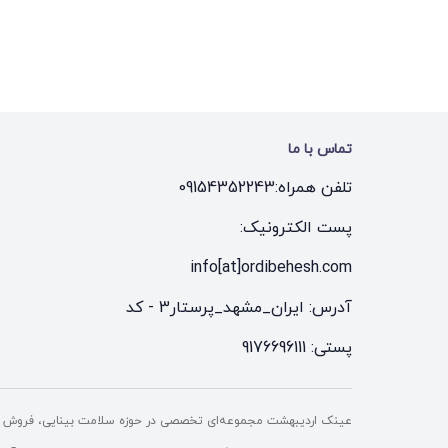
تماس با ما
تلفن همراه:
09154352243
پست الکترونیک:
info[at]ordibehesh.com
آدرس: ایران_مشهد_پرستار3 - کد
پستی: 9176696111
عینک اردیبهشت مجموعه‌ای تخصصی در حوزه سلامت بینایی، فروش ع