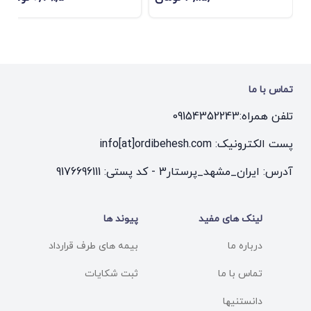
تماس با ما
تلفن همراه:
09154352243
پست الکترونیک: info[at]ordibehesh.com
آدرس: ایران_مشهد_پرستار3 - کد پستی: 9176696111
لینک های مفید
پیوند ها
درباره ما
بیمه های طرف قرارداد
تماس با ما
ثبت شکایات
دانستنیها