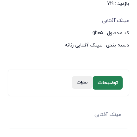
بازدید : 719
عینک آفتابی
کد محصول : gh05
دسته بندی :
عینک آفتابی زنانه
توضیحات
نظرات
عینک آفتابی