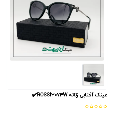
عینک آفتابی زنانه ROSSI3074W✔️