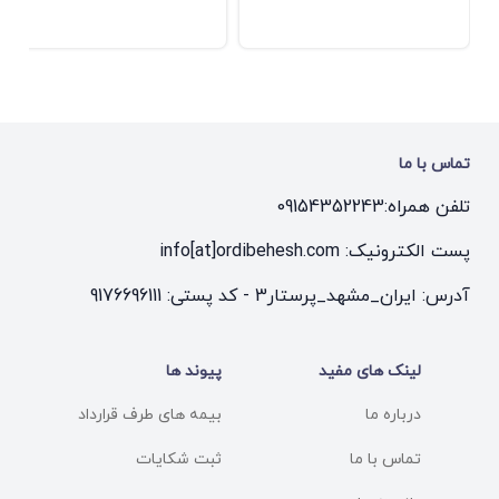
تماس با ما
تلفن همراه:
09154352243
پست الکترونیک: info[at]ordibehesh.com
آدرس: ایران_مشهد_پرستار3 - کد پستی: 9176696111
لینک های مفید
پیوند ها
درباره ما
بیمه های طرف قرارداد
تماس با ما
ثبت شکایات