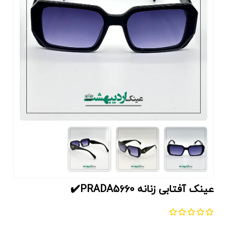
عینک آفتابی زنانه PRADA5660✔️