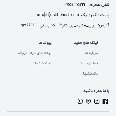
تلفن همراه:
09154352243
پست الکترونیک: info[at]ordibehesh.com
آدرس: ایران_مشهد_پرستار3 - کد پستی: 9176696111
لینک های مفید
پیوند ها
درباره ما
بیمه های طرف قرارداد
تماس با ما
ثبت شکایات
دانستنیها
با ما همراه باشید!