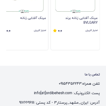
عینک آفتابی زنانه برند
عینک آفتابی زنانه
BVLGARY
امتیاز کاربران
امتیاز کاربران
0.0
0.0
تماس با ما
تلفن همراه:
09154352243
پست الکترونیک: info[at]ordibehesh.com
آدرس: ایران_مشهد_پرستار3 - کد پستی: 9176696111