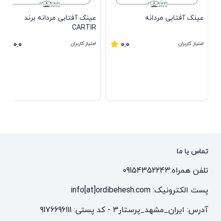
عینک آفتابی مردانه
عینک آفتابی مردانه برند
CARTIR
امتیاز کاربران
امتیاز کاربران
0.0
0.0
تماس با ما
تلفن همراه:
09154352243
پست الکترونیک: info[at]ordibehesh.com
آدرس: ایران_مشهد_پرستار3 - کد پستی: 9176696111