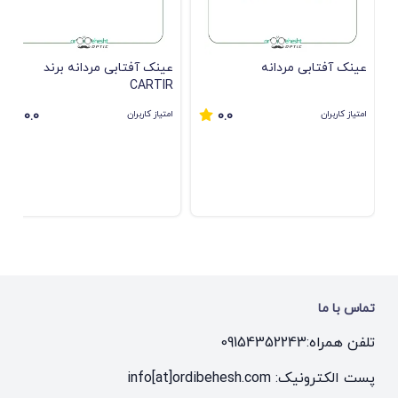
عینک آفتابی مردانه
عینک آفتابی مردانه برند
CARTIR
امتیاز کاربران
امتیاز کاربران
0.0
0.0
تماس با ما
تلفن همراه:
09154352243
پست الکترونیک: info[at]ordibehesh.com