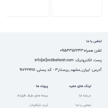
تماس با ما
تلفن همراه:
09154352243
پست الکترونیک: info[at]ordibehesh.com
آدرس: ایران_مشهد_پرستار3 - کد پستی: 9176696111
لینک های مفید
پیوند ها
درباره ما
بیمه های طرف قرارداد
تماس با ما
ثبت شکایات