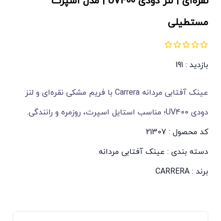
نقره‌ای | لنز دودی UV400 | مدل اسپرت
مستطیلی
بازدید : 191
عینک آفتابی مردانه Carrera با فریم مشکی‌ نقره‌ای و لنز
دودی UV400؛ مناسب استایل اسپرت، روزمره و رانندگی.
کد محصول : 21307
دسته بندی :
عینک آفتابی مردانه
برند :
CARRERA