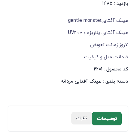
بازدید : 1485
عینک آفتابیgentle monster
عینک آفتابی پلاریزه و UV400
7روز زمانت تعویض
ضمانت مدل و کیفیت
کد محصول : 2201
دسته بندی :
عینک آفتابی مردانه
توضیحات
نظرات