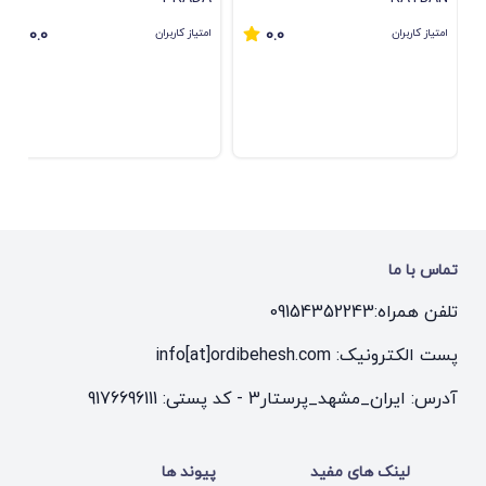
امتیاز کاربران
امتیاز کاربران
0.0
0.0
تماس با ما
تلفن همراه:
09154352243
پست الکترونیک: info[at]ordibehesh.com
آدرس: ایران_مشهد_پرستار3 - کد پستی: 9176696111
لینک های مفید
پیوند ها