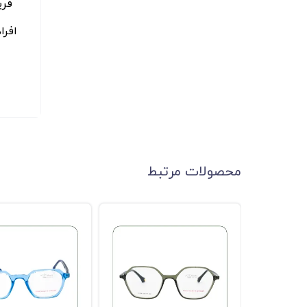
فری
افرا
محصولات مرتبط