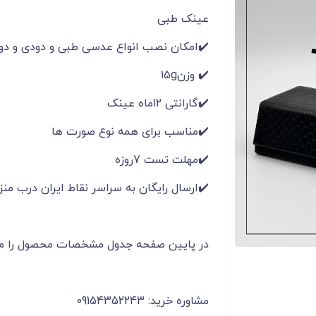
عینک طبی
✔️امکان نصب انواع عدسی طبی و دودی و دو
✔️ وزن15g
✔️گارانتی 12ماه عینک
✔️مناسب برای همه نوع صورت ها
✔️مهلت تست 7روزه
✔️ارسال رایگان به سراسر نقاط ایران درب منز
در پایین صفحه جدول مشخصات محصول را م
مشاوره خرید: 09154352243