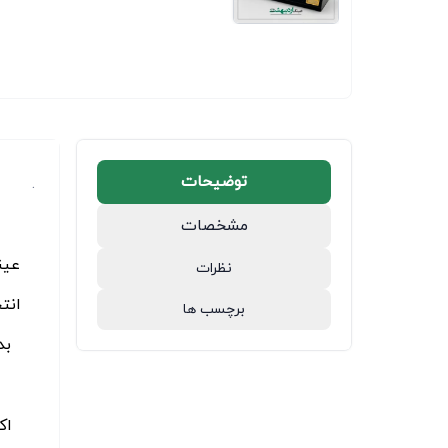
توضیحات
.
مشخصات
عین
نظرات
انت
برچسب ها
بد
اک