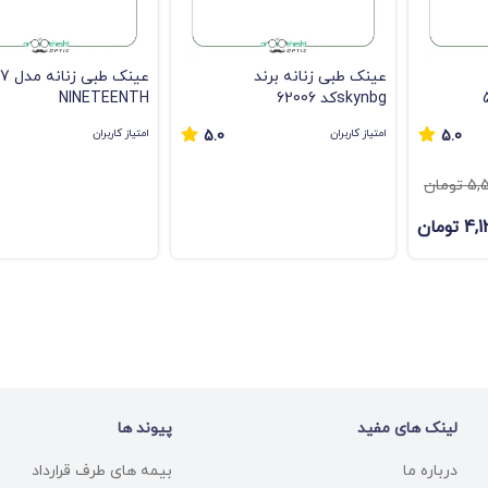
عینک طبی زنانه برند
skynbgکد 62006
NINETEENTH
امتیاز کاربران
امتیاز کاربران
5.0
5.0
ومان
تومان
لینک های مفید
پیوند ها
درباره ما
بیمه های طرف قرارداد