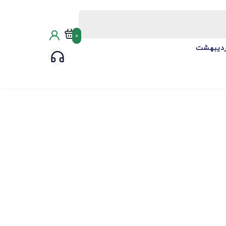
0
ردیبهشت