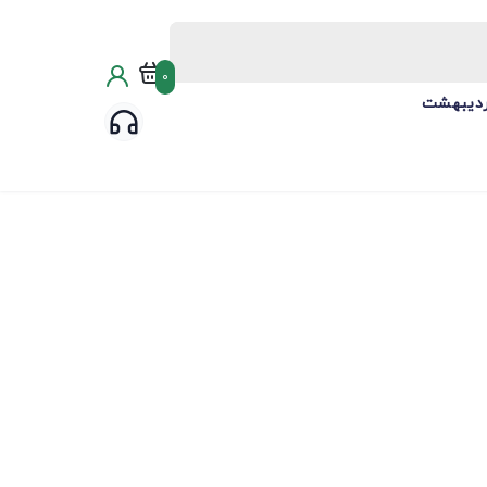
0
ردیبهشت