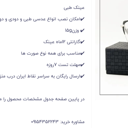
عینک طبی
✔️امکان نصب انواع عدسی طبی و دودی و دو
✔️ وزن15g
✔️گارانتی 12ماه عینک
✔️مناسب برای همه نوع صورت ها
✔️مهلت تست 7روزه
✔️ارسال رایگان به سراسر نقاط ایران درب منز
در پایین صفحه جدول مشخصات محصول را م
مشاوره خرید: 09154352243