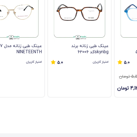
عینک طبی زنانه برند
skynbgکد 62006
NINETEENTH
امتیاز کاربران
امتیاز کاربران
5.0
5.0
ومان
تومان