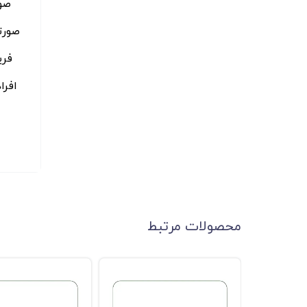
صو
صورتی
فری
افرا
محصولات مرتبط