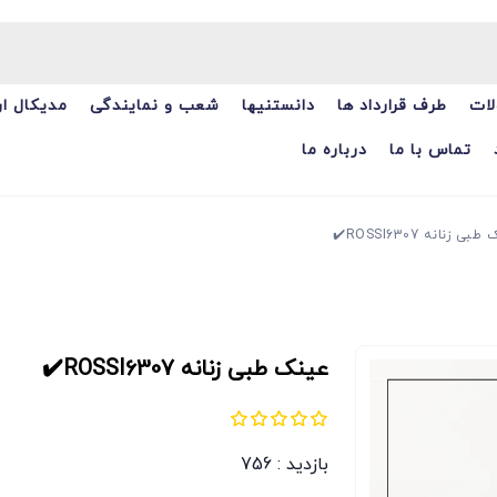
ات
طرف قرارداد ها
دانستنیها
شعب و نمایندگی
مدیکال ا
تماس با ما
درباره ما
ی زنانه ROSSI6307✔️
عینک طبی زنانه ROSSI6307✔️
بازدید : 756