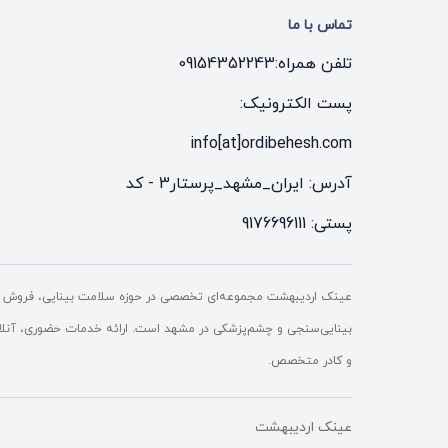
تماس با ما
تلفن همراه:
09154352243
پست الکترونیک:
info[at]ordibehesh.com
آدرس: ایران_مشهد_پرستار3 - کد
پستی: 9176696111
عینک اردیبهشت مجموعه‌ای تخصصی در حوزه سلامت بینایی، فروش ع
بینایی‌سنجی و چشم‌پزشکی در مشهد است. ارائه خدمات حضوری، آنلاین 
و کادر متخصص.
عینک اردیبهشت