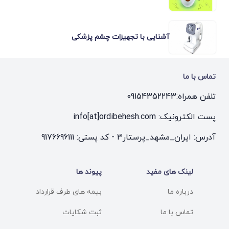
آشنایی با تجهیزات چشم پزشکی
تماس با ما
تلفن همراه:
09154352243
پست الکترونیک: info[at]ordibehesh.com
آدرس: ایران_مشهد_پرستار3 - کد پستی: 9176696111
لینک های مفید
پیوند ها
درباره ما
بیمه های طرف قرارداد
تماس با ما
ثبت شکایات