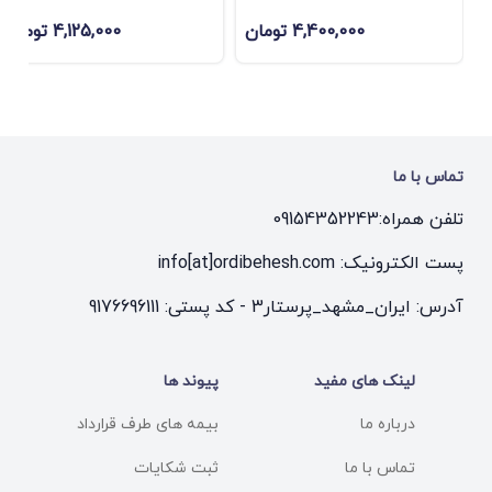
4,400,000 تومان
4,125,000 تومان
تماس با ما
تلفن همراه:
09154352243
پست الکترونیک: info[at]ordibehesh.com
آدرس: ایران_مشهد_پرستار3 - کد پستی: 9176696111
لینک های مفید
پیوند ها
درباره ما
بیمه های طرف قرارداد
تماس با ما
ثبت شکایات