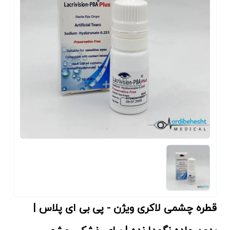
قطره چشمی لاکری ویژن - پی بی ای پلاس |