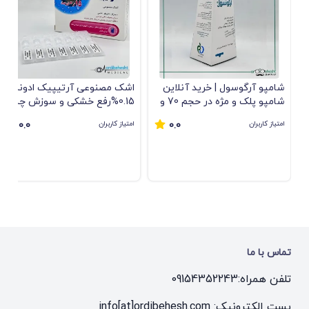
شامپو آرگوسول | خرید آنلاین
اشک مصنوعی آرتیپیک ادونسد
شامپو پلک و مژه در حجم 70 و
0.15%رفع خشکی و سوزش چشم
140 میلی‌لیتر
امتیاز کاربران
امتیاز کاربران
0.0
0.0
تماس با ما
تلفن همراه:
09154352243
پست الکترونیک: info[at]ordibehesh.com