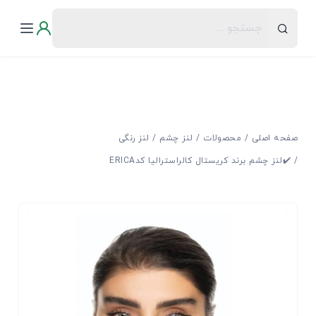
صفحه اصلی
محصولات
لنز چشم
لنز رنگی
✔️لنز چشم برند كريستال كالراستراليا کدERICA