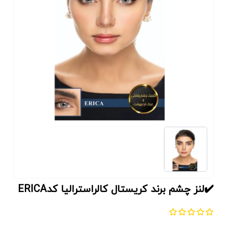
✔️لنز چشم برند كريستال كالراستراليا کدERICA