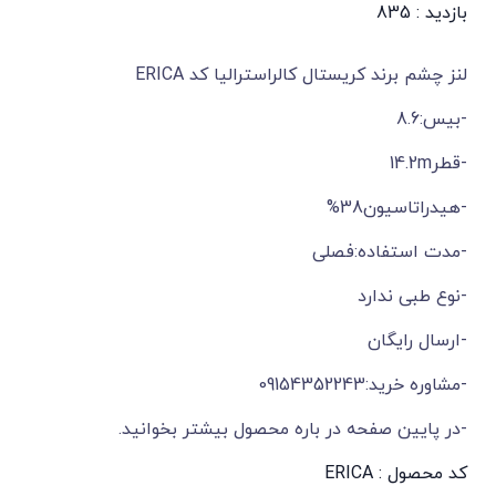
بازدید : 835
لنز چشم برند كريستال كالراستراليا کد ERICA
-بیس:8.6
-قطر14.2m
-هیدراتاسیون38%
-مدت استفاده:فصلی
-نوع طبی ندارد
-ارسال رایگان
-مشاوره خرید:09154352243
-در پایین صفحه در باره محصول بیشتر بخوانید.
کد محصول : ERICA