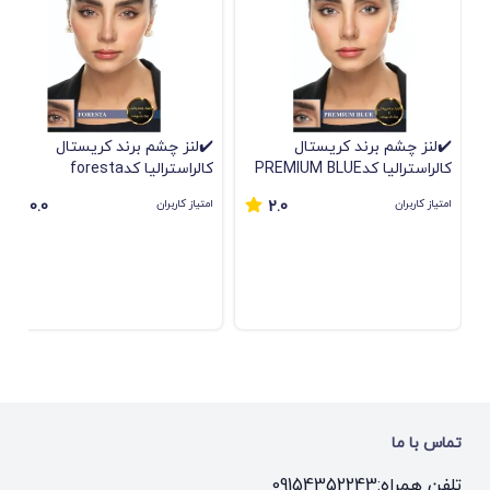
✔️لنز چشم برند كريستال
✔️لنز چشم برند كريستال
كالراستراليا کدPREMIUM BLUE
كالراستراليا کدforesta
امتیاز کاربران
امتیاز کاربران
0.0
2.0
تماس با ما
تلفن همراه:
09154352243