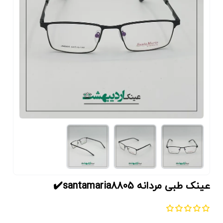
عینک طبی مردانه santamaria8805✔️