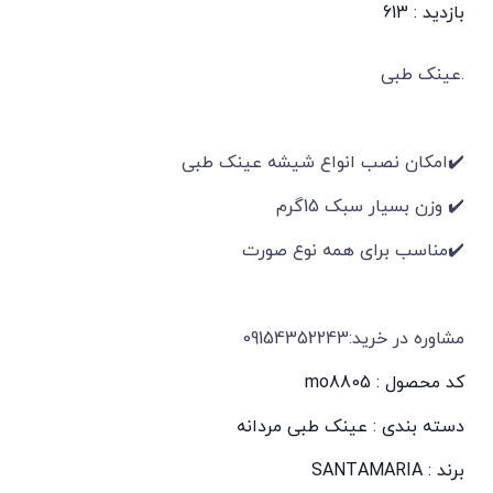
بازدید : 613
.عینک طبی
✔️امکان نصب انواع شیشه عینک طبی
✔️ وزن بسیار سبک 15گرم
✔️مناسب برای همه نوع صورت
مشاوره در خرید:09154352243
کد محصول : mo8805
دسته بندی :
عینک طبی مردانه
برند :
SANTAMARIA