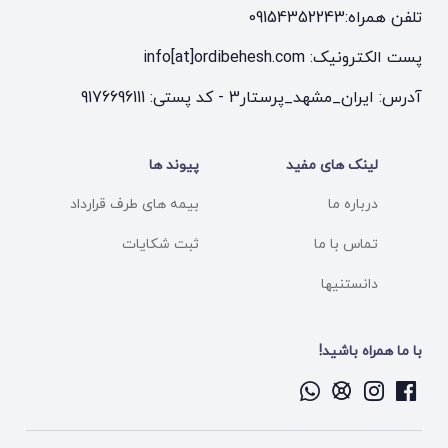
تلفن همراه:
09154352243
پست الکترونیک: info[at]ordibehesh.com
آدرس: ایران_مشهد_پرستار3 - کد پستی: 9176696111
لینک های مفید
پیوند ها
درباره ما
بیمه های طرف قرارداد
تماس با ما
ثبت شکایات
دانستنیها
با ما همراه باشید!