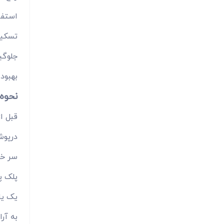
استفا
تسکین
جلوگی
بهبود
نحوه 
قبل ا
درپوش 
سر خو
پلک پ
یک یا 
به آرا