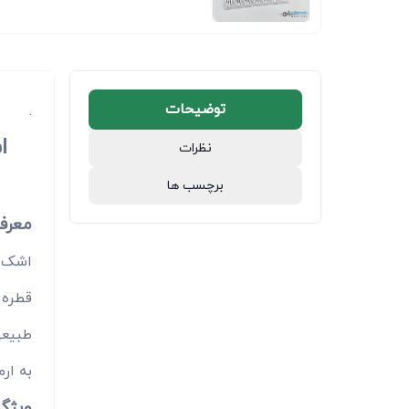
توضیحات
.
نظرات
برچسب ها
معرف
قطره 
طبیعی
به ارم
ویژگی