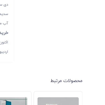
دی س
سدیم
آب م
خرید ا
اردیب
محصولات مرتبط