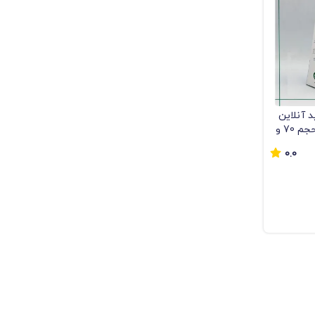
 آنلاین
شامپو پلک و مژه در حجم 70 و
0.0