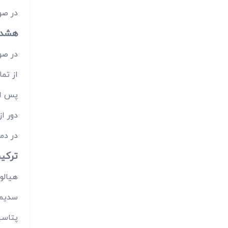
در صور
هشدا
در صو
از تم
پس از باز 
دور ا
در دمای اتاق (ز
ترکیب
هیالور
سدیم 
پتاسی