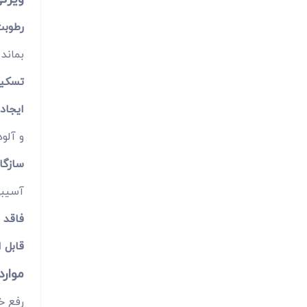
رطوبت
بماند
تسکین
ایجاد 
و آلو
سازگار
آسیبی 
فاقد م
قابل ا
موار
رفع خ