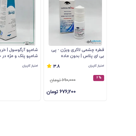
قطره چشمی لاکری ویژن - پی
شامپو آرگوسول | خرید
بی ای پلاس | بدون ماده
نگهدارنده | برای خشکی چشم
140 میلی‌لیتر
امتیاز کاربران
امتیاز کاربران
3.8
% 2
690,000 تومان
676,200 تومان