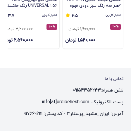
✔️در سه رنگ سبز دودی قهوه
UNIVERSAL 1.56 رنگ خاکستری
ای
– اورجینال مخصوص عینک طبی
امتیاز کاربران
امتیاز کاربران
3.7
4.5
% 20
% 20
1,900,000 تومان
3,200,000 تومان
1,520,000 تومان
2,560,000 تومان
تماس با ما
تلفن همراه:
09154352243
پست الکترونیک: info[at]ordibehesh.com
آدرس: ایران_مشهد_پرستار3 - کد پستی: 9176696111