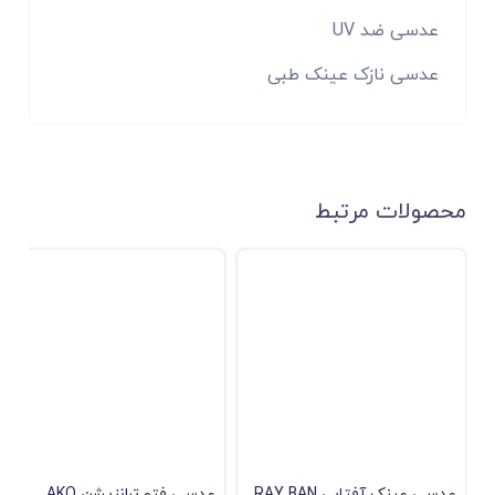
عدسی ضد UV
عدسی نازک عینک طبی
محصولات مرتبط
عدسی عینک آفتابی RAY BAN
عدسی فتو ترانزیشن AKO