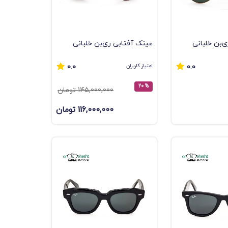
‌بن خلبانی
عینک آفتابی ری‌بن خلبانی
) فریم طلایی | عدسی
(Aviator) پلاریزه - فریم برنزی
امتیاز کاربران
0.0
0.0
% 20
145,000,000 تومان
116,000,000 تومان