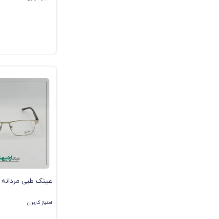
ESSILOR
قهوه‌ای B-15 | اورجینال
SAMSUNG
REVO
عدسی رنگی ها
(off)تخفیف دار ها
AVISTA
I VISION
HUGO BOSS
POLICE
Porsche
ZENIT
ban070✔️
ZWINKER
امتیاز کاربران
Calvin Klein