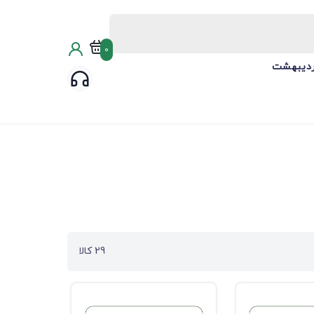
0
ردیبهشت
29 کالا