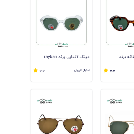
انه برند
عینک آفتابی برند rayban
امتیاز کاربران
0.0
0.0