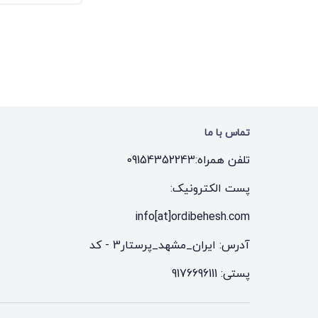
Ricardi
Owen
Antenio Banderas
GUCCI
DIOR
تماس با ما
POLAR
تلفن همراه:
09154352243
POLICE
پست الکترونیک:
PRADA
info[at]ordibehesh.com
maybach
آدرس: ایران_مشهد_پرستار3 - کد
CARTIER
پستی: 9176696111
CELINE
COLINS