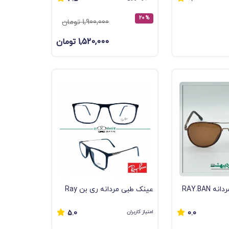
ای
% 20
1,900,000 تومان
1,520,000 تومان
عینک آفتابی مردانه RAY.BAN
عینک طبی مردانه ری بن Ray
ban✔️ عینک اردیبهشت
امتیاز کاربران
5.0
0.0