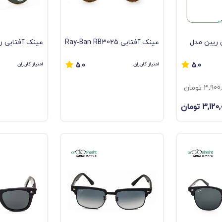
 ریبن مدل
عینک آفتابی Ray‑Ban RB3025
عینک آفتابی ری
Aviator طلایی با لنز قهوه‌ای
(Aviator
امتیاز کاربران
امتیاز کاربران
5.0
5.0
UV400
سبز G-15 پلاریزه (Polarized)
3,9 تومان
3,1 تومان