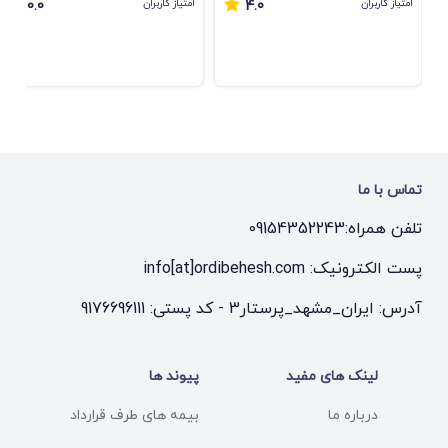
امتیاز کاربران
امتیاز کاربران
0.0
4.0
تماس با ما
تلفن همراه:
09154352243
پست الکترونیک: info[at]ordibehesh.com
آدرس: ایران_مشهد_پرستار3 - کد پستی: 9176696111
لینک های مفید
پیوند ها
درباره ما
بیمه های طرف قرارداد