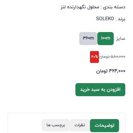
دسته بندی :
محلول نگهدارنده لنز
برند :
SOLEKO
سایز :
360m
100m
580,000 تومان
20%
464,000 تومان
افزودن به سبد خرید
توضیحات
نظرات
برچسب ها